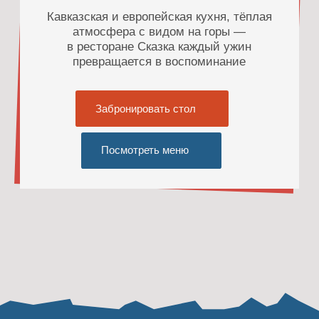
Посмотреть меню