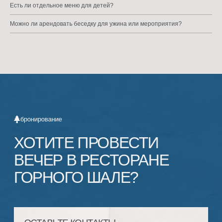
Есть ли отдельное меню для детей?
Можно ли арендовать беседку для ужина или мероприятия?